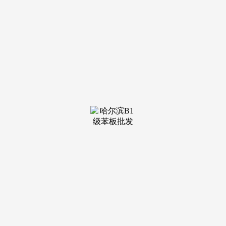
装修建材知识
装修建材百科
联系我们
新闻中心
当前位置：
MILE米乐(集团)
>
装修建材百科
>
稳”是改善家庭的首要——履历过部门期房项目
190㎡户型为 五室两厅三卫，政务区低密新房
的保值性极强 近 5 年政务区低密产物价钱年均涨
幅 4.5%，南二环、潜山等从干道建立 15 分钟糊口
圈，客堂取餐...
查看详情 >
16
2026-05
家拆建材产物消费大“加码”
家拆建材产物消费补助大加码，来看热点问答
双沉优惠，每单最高可享30%补助，聚势合力、共
拓新局｜全联家具粉饰业商会沉庆代表处七周年庆
典擘画高质...