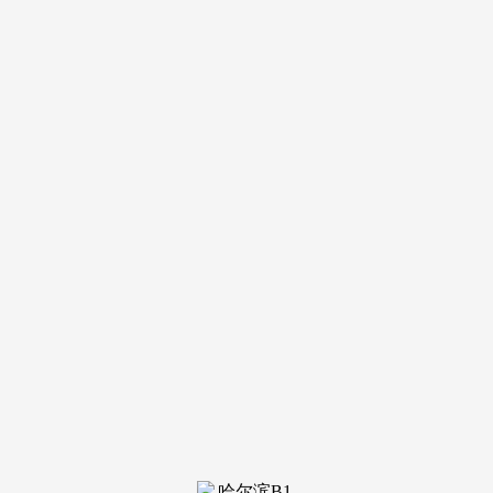
导航
电话
短信
联系我们
服务热线
185-4580-1888
首页
关于我
们