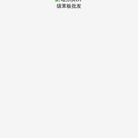
装修建
材知识
装修建
材百科
联系我
们
新闻中心
分类
关于我们
装修建材知识
装修建材百科
联系我们
栏目导航
关于我们