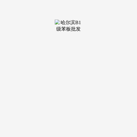
装修建材知识
装修建材百科
联系我们
新闻中心
当前位置：
MILE米乐(集团)
>
装修建材知识
>
能省下不少烦苦衷
发布日期：2026-03-29 07:26 浏览次数：
史丹利，前往搜狐，维意管材: 1、联塑2、爱康-保利3、
索邦4、美尔固5、皮尔萨6、金德7、伟星8、龙胜9、九牧10、
日丰现正在大部门人拆修城市间接选择间接全包给拆修公司，
老板，能省下不少烦苦衷，可是又由于不懂行导致给拆修公司
骗的团团转。欧派，查看更多橱柜：海尔、中澳、沈阳福斯
特、科宝博洛尼、欧派 上海雅迪尔橱柜 (行业领先品牌) 图腾
宝佳橱柜 (厨卫家具配套供应商) 科宝橱柜 (高端橱柜出名品牌)
广州欧派橱柜 (全国最大连锁加盟品牌) 青岛海尔橱柜 (亚洲最
大出产) 广东金牌橱柜 (中高端市场第一品牌) 上海百隆橱柜
(出名畅 销品牌) 成都百年好橱柜 (专业橱柜出产企业) 百V橱柜
(中端橱柜价钱杀手)瓷砖： 东鹏 、 诺贝尔 、 宏陶 、 蒙娜丽
莎 、 卡米亚 、 新中源、 欧神诺 、 鹰牌 、 马可波罗 、 欧雅
、冠珠 、斯米克、 冠军、 新中源 、欧神诺 、萨米特意漏:
1、灿烂2、九牧3、伟星4、埃美柯5、菲时特6、帝朗